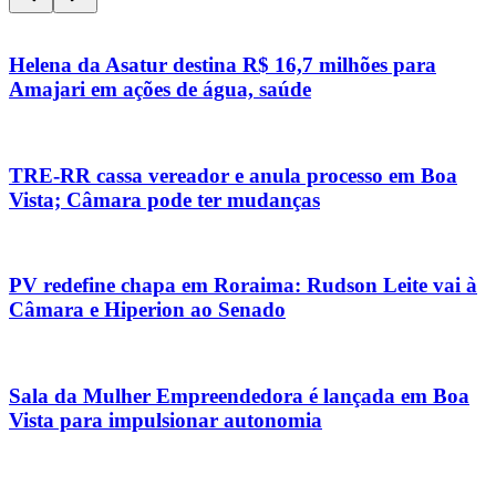
Helena da Asatur destina R$ 16,7 milhões para
Amajari em ações de água, saúde
TRE-RR cassa vereador e anula processo em Boa
Vista; Câmara pode ter mudanças
PV redefine chapa em Roraima: Rudson Leite vai à
Câmara e Hiperion ao Senado
Sala da Mulher Empreendedora é lançada em Boa
Vista para impulsionar autonomia