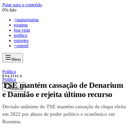
Pular para o conteúdo
0
% lido
+
maisroraima
roraima
boa vista
política
esportes
+entretê
Menu
mais
roraima
mais
roraima
Política
POLÍTICA
Política
TSE mantém cassação de Denarium
Buscar
e Damião e rejeita último recurso
Decisão unânime do TSE mantém cassação da chapa eleita
em 2022 por abuso de poder político e econômico em
Roraima.