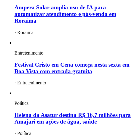
Ampera Solar amplia uso de IA para
automatizar atendimento e pós-venda em
Roraima
·
Roraima
Entretenimento
Festival Cristo em Cena começa nesta sexta em
Boa Vista com entrada gratuita
·
Entretenimento
Política
Helena da Asatur destina R$ 16,7 milhões para
Amajari em ações de água, saúde
·
Política