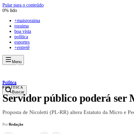
Pular para o conteúdo
0
% lido
+
maisroraima
roraima
boa vista
política
esportes
+entretê
Menu
mais
roraima
mais
roraima
Política
Política
POLÍTICA
Buscar
Servidor público poderá ser 
Proposta de Nicoletti (PL-RR) altera Estatuto da Micro e P
Por
Redação