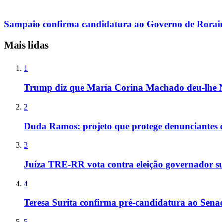
Sampaio confirma candidatura ao Governo de Rorai
Mais lidas
1
Trump diz que María Corina Machado deu-lhe 
2
Duda Ramos: projeto que protege denunciantes 
3
Juíza TRE-RR vota contra eleição governador s
4
Teresa Surita confirma pré-candidatura ao Sen
5