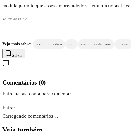
medida permite que esses empreendedores emitam notas fiscais
Voltar ao início.
Veja mais sobre:
servidor publico
mei
empreendedorismo
roraima
Salvar
Comentários
(
0
)
Entre na sua conta para comentar.
Entrar
Carregando comentários…
Veja também