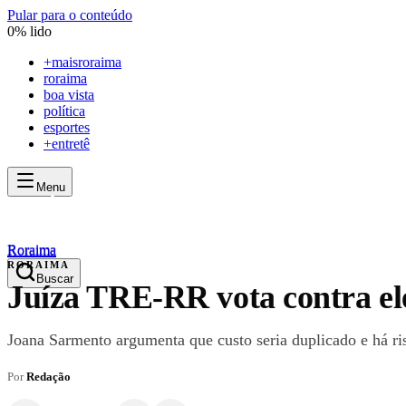
Pular para o conteúdo
0
% lido
+
maisroraima
roraima
boa vista
política
esportes
+entretê
Menu
mais
roraima
mais
roraima
Roraima
Roraima
RORAIMA
Buscar
Juíza TRE-RR vota contra el
Joana Sarmento argumenta que custo seria duplicado e há ris
Por
Redação