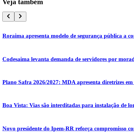
Veja também
Roraima apresenta modelo de segurança pública a co
Codesaima levanta demanda de servidores por mora
Plano Safra 2026/2027: MDA apresenta diretrizes em 
Boa Vista: Vias são interditadas para instalação de l
Novo presidente do Ipem-RR reforça compromisso co