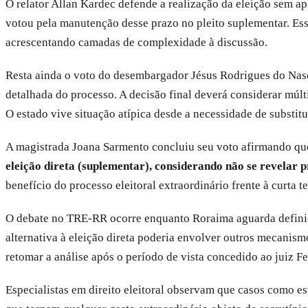
O relator Allan Kardec defende a realização da eleição sem a
votou pela manutenção desse prazo no pleito suplementar. Ess
acrescentando camadas de complexidade à discussão.
Resta ainda o voto do desembargador Jésus Rodrigues do Nasc
detalhada do processo. A decisão final deverá considerar múlti
O estado vive situação atípica desde a necessidade de substi
A magistrada Joana Sarmento concluiu seu voto afirmando q
eleição direta (suplementar), considerando não se revelar
benefício do processo eleitoral extraordinário frente à curta
O debate no TRE-RR ocorre enquanto Roraima aguarda definiçã
alternativa à eleição direta poderia envolver outros mecanis
retomar a análise após o período de vista concedido ao juiz F
Especialistas em direito eleitoral observam que casos como es