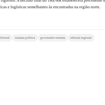
 rigoroso. A decisão final do TRE-RR estabelecerá precedente i
icas e logísticas semelhantes às encontradas na região norte.
eleitoral
roraima politica
governador roraima
tribunal regional