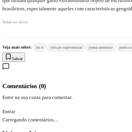
que tornam qualquer gasto extraordinário objeto de escrutínio
brasileiros, especialmente aqueles com características geográf
Voltar ao início.
Veja mais sobre:
tre rr
eleicao suplementar
joana sarmento
justica 
Salvar
Comentários
(
0
)
Entre na sua conta para comentar.
Entrar
Carregando comentários…