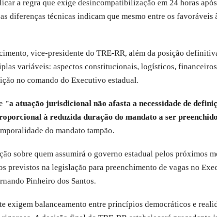
plicar a regra que exige desincompatibilização em 24 horas apó
as diferenças técnicas indicam que mesmo entre os favoráveis 
imento, vice-presidente do TRE-RR, além da posição definitiva
plas variáveis: aspectos constitucionais, logísticos, financeiro
tuição no comando do Executivo estadual.
ue
"a atuação jurisdicional não afasta a necessidade de defini
 proporcional à reduzida duração do mandato a ser preenchid
 temporalidade do mandato tampão.
o sobre quem assumirá o governo estadual pelos próximos mese
mos previstos na legislação para preenchimento de vagas no Exe
ernando Pinheiro dos Santos.
te exigem balanceamento entre princípios democráticos e realid