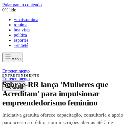
Pular para o conteúdo
0
% lido
+
maisroraima
roraima
boa vista
política
esportes
+entretê
Menu
mais
roraima
mais
roraima
Entretenimento
ENTRETENIMENTO
Entretenimento
Sebrae-RR lança 'Mulheres que
Buscar
Acreditam' para impulsionar
empreendedorismo feminino
Iniciativa gratuita oferece capacitação, consultoria e apoio
para acesso a crédito, com inscrições abertas até 3 de