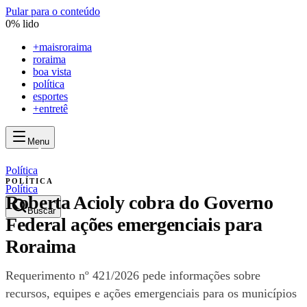
Pular para o conteúdo
0
% lido
+
maisroraima
roraima
boa vista
política
esportes
+entretê
Menu
mais
roraima
mais
roraima
Política
POLÍTICA
Política
Roberta Acioly cobra do Governo
Buscar
Federal ações emergenciais para
Roraima
Requerimento nº 421/2026 pede informações sobre
recursos, equipes e ações emergenciais para os municípios