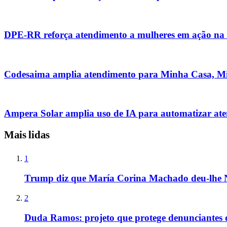
DPE-RR reforça atendimento a mulheres em ação na 
Codesaima amplia atendimento para Minha Casa, M
Ampera Solar amplia uso de IA para automatizar at
Mais lidas
1
Trump diz que María Corina Machado deu-lhe 
2
Duda Ramos: projeto que protege denunciantes 