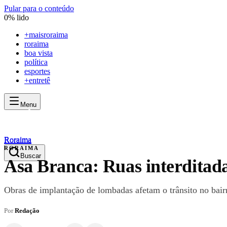
Pular para o conteúdo
0
% lido
+
maisroraima
roraima
boa vista
política
esportes
+entretê
Menu
mais
roraima
mais
roraima
Roraima
Roraima
RORAIMA
Buscar
Asa Branca: Ruas interditada
Obras de implantação de lombadas afetam o trânsito no bairr
Por
Redação