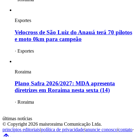
Esportes
Velocross de São Luiz do Anauá terá 70 pilotos
e moto 0km para campeão
·
Esportes
Roraima
Plano Safra 2026/2027: MDA apresenta
diretrizes em Roraima nesta sexta (14)
·
Roraima
mais
roraima
últimas notícias
© Copyright
2026
maisroraima Comunicação Ltda.
princípios editoriais
|
política de privacidade
|
anuncie conosco
|
contato
·