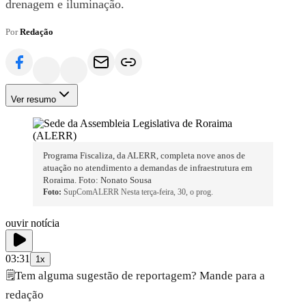
drenagem e iluminação.
Por
Redação
Ver resumo
Programa Fiscaliza, da ALERR, completa nove anos de
atuação no atendimento a demandas de infraestrutura em
Roraima. Foto: Nonato Sousa
Foto:
SupComALERR Nesta terça-feira, 30, o prog.
ouvir notícia
03:31
1x
🗒️
Tem alguma sugestão de reportagem? Mande para a
redação