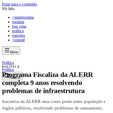
Pular para o conteúdo
0
% lido
+
maisroraima
roraima
boa vista
política
esportes
+entretê
Menu
mais
roraima
mais
roraima
Política
POLÍTICA
Política
Programa Fiscaliza da ALERR
Buscar
completa 9 anos resolvendo
problemas de infraestrutura
Iniciativa da ALERR atua como ponte entre população e
órgãos públicos, resolvendo problemas de saneamento,