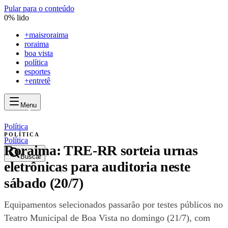
Pular para o conteúdo
0
% lido
+
maisroraima
roraima
boa vista
política
esportes
+entretê
Menu
mais
roraima
mais
roraima
Política
POLÍTICA
Política
Roraima: TRE-RR sorteia urnas
Buscar
eletrônicas para auditoria neste
sábado (20/7)
Equipamentos selecionados passarão por testes públicos no
Teatro Municipal de Boa Vista no domingo (21/7), com