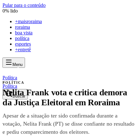
Pular para o conteúdo
0
% lido
+
maisroraima
roraima
boa vista
política
esportes
+entretê
Menu
mais
roraima
mais
roraima
Política
POLÍTICA
Política
Nelita Frank vota e critica demora
Buscar
da Justiça Eleitoral em Roraima
Apesar de a situação ter sido confirmada durante a
votação, Nelita Frank (PT) se disse confiante no resultado
e pediu comparecimento dos eleitores.