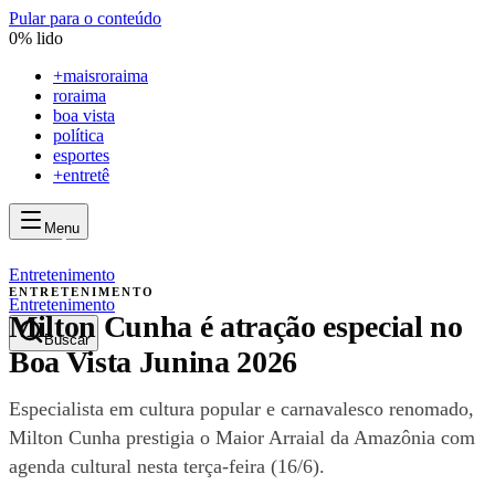
Pular para o conteúdo
0
% lido
+
maisroraima
roraima
boa vista
política
esportes
+entretê
Menu
mais
roraima
mais
roraima
Entretenimento
ENTRETENIMENTO
Entretenimento
Milton Cunha é atração especial no
Buscar
Boa Vista Junina 2026
Especialista em cultura popular e carnavalesco renomado,
Milton Cunha prestigia o Maior Arraial da Amazônia com
agenda cultural nesta terça-feira (16/6).