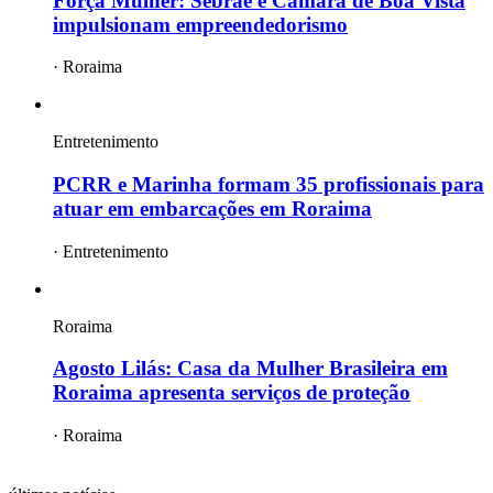
Força Mulher: Sebrae e Câmara de Boa Vista
impulsionam empreendedorismo
·
Roraima
Entretenimento
PCRR e Marinha formam 35 profissionais para
atuar em embarcações em Roraima
·
Entretenimento
Roraima
Agosto Lilás: Casa da Mulher Brasileira em
Roraima apresenta serviços de proteção
·
Roraima
mais
roraima