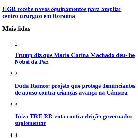
HGR recebe novos equipamentos para ampliar
centro cirúrgico em Roraima
Mais lidas
1
Trump diz que María Corina Machado deu-lhe
Nobel da Paz
2
Duda Ramos: projeto que protege denunciantes
de abuso contra crianças avança na Câmara
3
Juíza TRE-RR vota contra eleição governador
suplementar
4