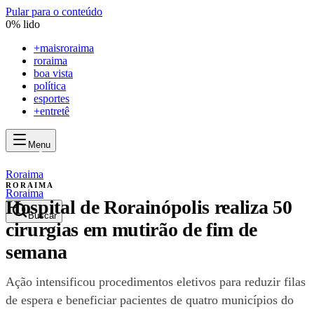
Pular para o conteúdo
0
% lido
+
maisroraima
roraima
boa vista
política
esportes
+entretê
Menu
mais
roraima
mais
roraima
Roraima
RORAIMA
Roraima
Hospital de Rorainópolis realiza 50
Buscar
cirurgias em mutirão de fim de
semana
Ação intensificou procedimentos eletivos para reduzir filas
de espera e beneficiar pacientes de quatro municípios do