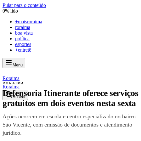
Pular para o conteúdo
0
% lido
+
maisroraima
roraima
boa vista
política
esportes
+entretê
Menu
mais
roraima
mais
roraima
Roraima
RORAIMA
Roraima
Defensoria Itinerante oferece serviços
Buscar
gratuitos em dois eventos nesta sexta
Ações ocorrem em escola e centro especializado no bairro
São Vicente, com emissão de documentos e atendimento
jurídico.