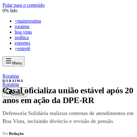
Pular para o conteúdo
0
% lido
+
maisroraima
roraima
boa vista
política
esportes
+entretê
Menu
mais
roraima
mais
roraima
Roraima
RORAIMA
Roraima
Casal oficializa união estável após 20
Buscar
anos em ação da DPE-RR
Defensoria Solidária realizou centenas de atendimentos em
Boa Vista, incluindo divórcio e revisão de pensão.
Por
Redação