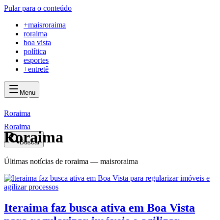
Pular para o conteúdo
+
maisroraima
roraima
boa vista
política
esportes
+entretê
Menu
mais
roraima
mais
roraima
Roraima
Roraima
Roraima
Buscar
Últimas notícias de
roraima
— maisroraima
Iteraima faz busca ativa em Boa Vista