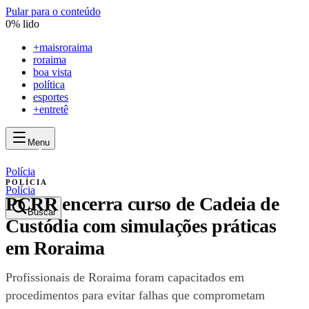
Pular para o conteúdo
0
% lido
+
maisroraima
roraima
boa vista
política
esportes
+entretê
Menu
mais
roraima
mais
roraima
Polícia
POLÍCIA
Polícia
PCRR encerra curso de Cadeia de
Buscar
Custódia com simulações práticas
em Roraima
Profissionais de Roraima foram capacitados em
procedimentos para evitar falhas que comprometam