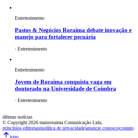
Entretenimento
Pastos & Negócios Roraima debate inovação e
manejo para fortalecer pecuária
·
Entretenimento
Entretenimento
Jovem de Roraima conquista vaga em
doutorado na Universidade de Coimbra
·
Entretenimento
mais
roraima
últimas notícias
© Copyright
2026
maisroraima Comunicação Ltda.
princípios editoriais
|
política de privacidade
|
anuncie conosco
|
contato
·
topo