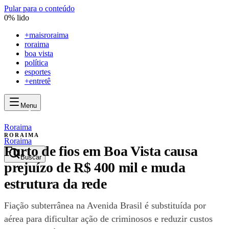
Pular para o conteúdo
0
% lido
+
maisroraima
roraima
boa vista
política
esportes
+entretê
Menu
mais
roraima
mais
roraima
Roraima
RORAIMA
Roraima
Furto de fios em Boa Vista causa
Buscar
prejuízo de R$ 400 mil e muda
estrutura da rede
Fiação subterrânea na Avenida Brasil é substituída por
aérea para dificultar ação de criminosos e reduzir custos