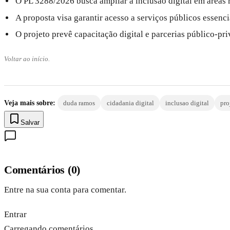
O PL 3288/2026 busca ampliar a inclusão digital em áreas r
A proposta visa garantir acesso a serviços públicos essenc
O projeto prevê capacitação digital e parcerias público-pr
Voltar ao início.
Veja mais sobre:
duda ramos
cidadania digital
inclusao digital
pro
Salvar
Comentários
(
0
)
Entre na sua conta para comentar.
Entrar
Carregando comentários…