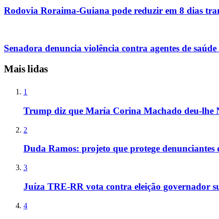
Rodovia Roraima-Guiana pode reduzir em 8 dias tran
Senadora denuncia violência contra agentes de saúde
Mais lidas
1
Trump diz que María Corina Machado deu-lhe 
2
Duda Ramos: projeto que protege denunciantes 
3
Juíza TRE-RR vota contra eleição governador s
4