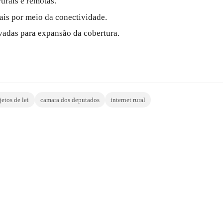
urais e remotas.
iais por meio da conectividade.
ivadas para expansão da cobertura.
jetos de lei
camara dos deputados
internet rural