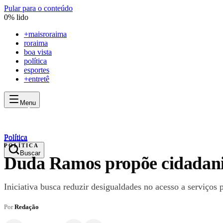
Pular para o conteúdo
0
% lido
+
maisroraima
roraima
boa vista
política
esportes
+entretê
Menu
mais
roraima
mais
roraima
Política
Política
POLÍTICA
Buscar
Duda Ramos propõe cidadania 
Iniciativa busca reduzir desigualdades no acesso a serviços
Por
Redação