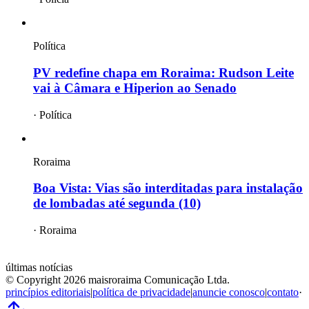
Política
PV redefine chapa em Roraima: Rudson Leite
vai à Câmara e Hiperion ao Senado
·
Política
Roraima
Boa Vista: Vias são interditadas para instalação
de lombadas até segunda (10)
·
Roraima
mais
roraima
últimas notícias
© Copyright
2026
maisroraima Comunicação Ltda.
princípios editoriais
|
política de privacidade
|
anuncie conosco
|
contato
·