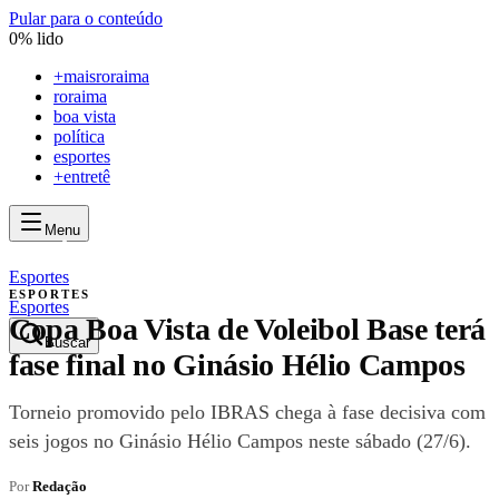
Pular para o conteúdo
0
% lido
+
maisroraima
roraima
boa vista
política
esportes
+entretê
Menu
mais
roraima
mais
roraima
Esportes
ESPORTES
Esportes
Copa Boa Vista de Voleibol Base terá
Buscar
fase final no Ginásio Hélio Campos
Torneio promovido pelo IBRAS chega à fase decisiva com
seis jogos no Ginásio Hélio Campos neste sábado (27/6).
Por
Redação