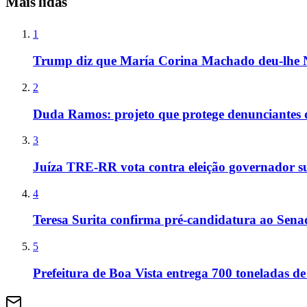
Mais lidas
1
Trump diz que María Corina Machado deu-lhe 
2
Duda Ramos: projeto que protege denunciantes 
3
Juíza TRE-RR vota contra eleição governador s
4
Teresa Surita confirma pré-candidatura ao Sen
5
Prefeitura de Boa Vista entrega 700 toneladas de