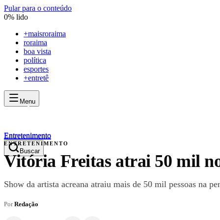
Pular para o conteúdo
0
% lido
+
maisroraima
roraima
boa vista
política
esportes
+entretê
Menu
mais
roraima
mais
roraima
Entretenimento
Entretenimento
ENTRETENIMENTO
Buscar
Vitória Freitas atrai 50 mil
Show da artista acreana atraiu mais de 50 mil pessoas na p
Por
Redação