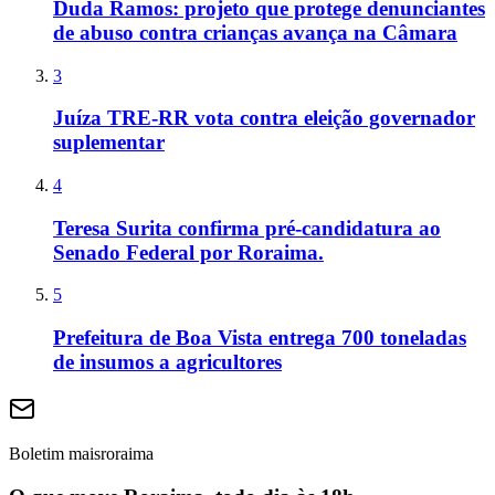
Duda Ramos: projeto que protege denunciantes
de abuso contra crianças avança na Câmara
3
Juíza TRE-RR vota contra eleição governador
suplementar
4
Teresa Surita confirma pré-candidatura ao
Senado Federal por Roraima.
5
Prefeitura de Boa Vista entrega 700 toneladas
de insumos a agricultores
Boletim maisroraima