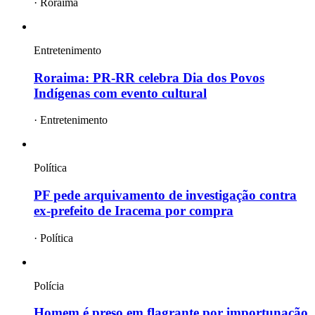
·
Roraima
Entretenimento
Roraima: PR-RR celebra Dia dos Povos
Indígenas com evento cultural
·
Entretenimento
Política
PF pede arquivamento de investigação contra
ex-prefeito de Iracema por compra
·
Política
Polícia
Homem é preso em flagrante por importunação