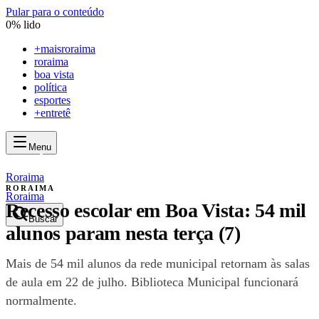
Pular para o conteúdo
0
% lido
+
maisroraima
roraima
boa vista
política
esportes
+entretê
Menu
mais
roraima
mais
roraima
Roraima
RORAIMA
Roraima
Recesso escolar em Boa Vista: 54 mil
Buscar
alunos param nesta terça (7)
Mais de 54 mil alunos da rede municipal retornam às salas
de aula em 22 de julho. Biblioteca Municipal funcionará
normalmente.