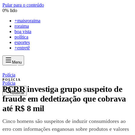
Pular para o conteúdo
0
% lido
+
maisroraima
roraima
boa vista
política
esportes
+entretê
Menu
mais
roraima
mais
roraima
Polícia
POLÍCIA
Polícia
PCRR investiga grupo suspeito de
Buscar
fraude em dedetização que cobrava
até R$ 8 mil
Cinco homens são suspeitos de induzir consumidores ao
erro com informações enganosas sobre produtos e valores