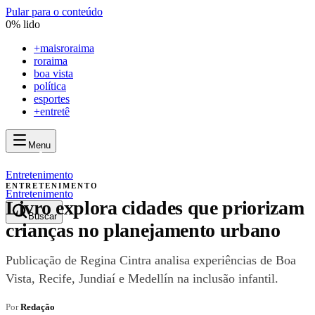
Pular para o conteúdo
0
% lido
+
maisroraima
roraima
boa vista
política
esportes
+entretê
Menu
mais
roraima
mais
roraima
Entretenimento
ENTRETENIMENTO
Entretenimento
Livro explora cidades que priorizam
Buscar
crianças no planejamento urbano
Publicação de Regina Cintra analisa experiências de Boa
Vista, Recife, Jundiaí e Medellín na inclusão infantil.
Por
Redação