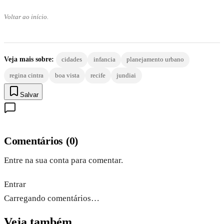
Voltar ao início.
Veja mais sobre:
cidades
infancia
planejamento urbano
regina cintra
boa vista
recife
jundiai
Salvar
Comentários
(
0
)
Entre na sua conta para comentar.
Entrar
Carregando comentários…
Veja também