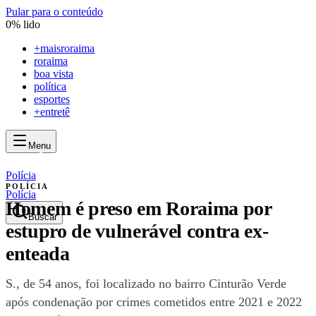
Pular para o conteúdo
0
% lido
+
maisroraima
roraima
boa vista
política
esportes
+entretê
Menu
mais
roraima
mais
roraima
Polícia
POLÍCIA
Polícia
Homem é preso em Roraima por
Buscar
estupro de vulnerável contra ex-
enteada
S., de 54 anos, foi localizado no bairro Cinturão Verde
após condenação por crimes cometidos entre 2021 e 2022