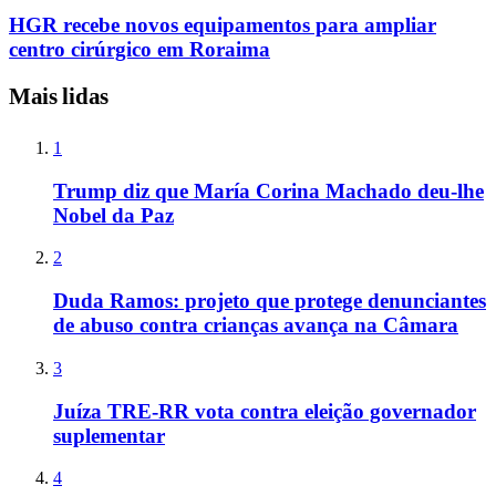
HGR recebe novos equipamentos para ampliar
centro cirúrgico em Roraima
Mais lidas
1
Trump diz que María Corina Machado deu-lhe
Nobel da Paz
2
Duda Ramos: projeto que protege denunciantes
de abuso contra crianças avança na Câmara
3
Juíza TRE-RR vota contra eleição governador
suplementar
4