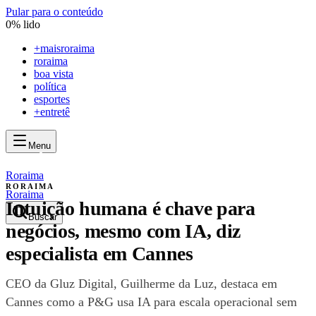
Pular para o conteúdo
0
% lido
+
maisroraima
roraima
boa vista
política
esportes
+entretê
Menu
mais
roraima
mais
roraima
Roraima
RORAIMA
Roraima
Intuição humana é chave para
Buscar
negócios, mesmo com IA, diz
especialista em Cannes
CEO da Gluz Digital, Guilherme da Luz, destaca em
Cannes como a P&G usa IA para escala operacional sem