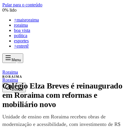
Pular para o conteúdo
0
% lido
+
maisroraima
roraima
boa vista
política
esportes
+entretê
Menu
mais
roraima
mais
roraima
Roraima
RORAIMA
Roraima
Colégio Elza Breves é reinaugurado
Buscar
em Roraima com reformas e
mobiliário novo
Unidade de ensino em Roraima recebeu obras de
modernização e acessibilidade, com investimento de R$