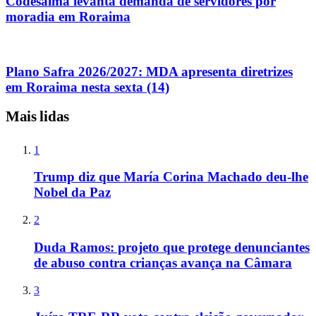
Codesaima levanta demanda de servidores por
moradia em Roraima
Plano Safra 2026/2027: MDA apresenta diretrizes
em Roraima nesta sexta (14)
Mais lidas
1
Trump diz que María Corina Machado deu-lhe
Nobel da Paz
2
Duda Ramos: projeto que protege denunciantes
de abuso contra crianças avança na Câmara
3