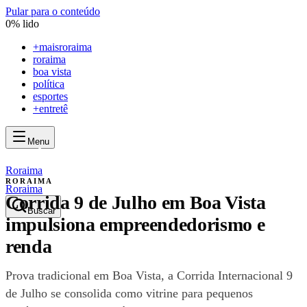
Pular para o conteúdo
0
% lido
+
maisroraima
roraima
boa vista
política
esportes
+entretê
Menu
mais
roraima
mais
roraima
Roraima
RORAIMA
Roraima
Corrida 9 de Julho em Boa Vista
Buscar
impulsiona empreendedorismo e
renda
Prova tradicional em Boa Vista, a Corrida Internacional 9
de Julho se consolida como vitrine para pequenos