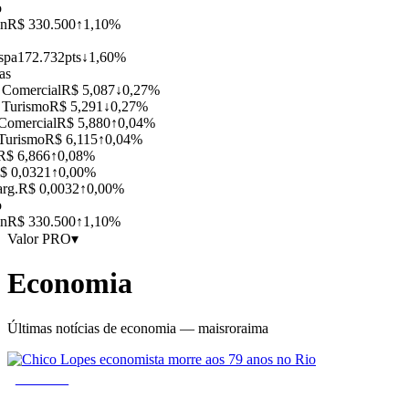
n
R$ 330.500
↑
1,10%
pa
172.732
pts
↓
1,60%
s
Comercial
R$ 5,087
↓
0,27%
Turismo
R$ 5,291
↓
0,27%
omercial
R$ 5,880
↑
0,04%
urismo
R$ 6,115
↑
0,04%
$ 6,866
↑
0,08%
 0,0321
↑
0,00%
g.
R$ 0,0032
↑
0,00%
n
R$ 330.500
↑
1,10%
Valor PRO
▾
Economia
Últimas notícias de
economia
— maisroraima
URGENTE