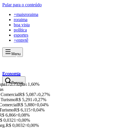
Pular para o conteúdo
+
maisroraima
roraima
boa vista
política
esportes
+entretê
Menu
mais
roraima
mais
roraima
Economia
Economia
Buscar
pa
172.732
pts
↓
1,60%
s
Comercial
R$ 5,087
↓
0,27%
Turismo
R$ 5,291
↓
0,27%
omercial
R$ 5,880
↑
0,04%
urismo
R$ 6,115
↑
0,04%
$ 6,866
↑
0,08%
 0,0321
↑
0,00%
g.
R$ 0,0032
↑
0,00%