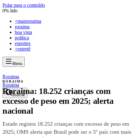
Pular para o conteúdo
0
% lido
+
maisroraima
roraima
boa vista
política
esportes
+entretê
Menu
mais
roraima
mais
roraima
Roraima
RORAIMA
Roraima
Roraima: 18.252 crianças com
Buscar
excesso de peso em 2025; alerta
nacional
Estado registra 18.252 crianças com excesso de peso em
2025; OMS alerta que Brasil pode ser o 5º país com mais