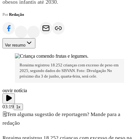
obesos infantis até 2030.
Por
Redação
Ver resumo
Roraima registrou 18.252 crianças com excesso de peso em
2025, segundo dados do SISVAN. Foto: Divulgação No
próximo dia 3 de junho, quarta-feira, será cele.
ouvir notícia
03:19
1x
🗒️
Tem alguma sugestão de reportagem? Mande para a
redação
Roraima registrou 18.252 crianças com excesso de peso na