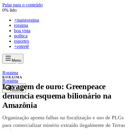
Pular para o conteúdo
0
% lido
+
maisroraima
roraima
boa vista
política
esportes
+entretê
Menu
mais
roraima
mais
roraima
Roraima
RORAIMA
Roraima
Lavagem de ouro: Greenpeace
Buscar
denuncia esquema bilionário na
Amazônia
Organização aponta falhas na fiscalização e uso de PLGs
para comercializar minério extraído ilegalmente de Terras