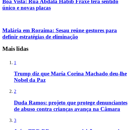
Boa Vista: Rua Abdala Habib Fraxe terá sentido
único e novas placas
Malária em Roraima: Sesau reúne gestores para
definir estratégias de eliminação
Mais lidas
1
Trump diz que María Corina Machado deu-lhe
Nobel da Paz
2
Duda Ramos: projeto que protege denunciantes
de abuso contra crianças avança na Câmara
3