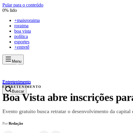
Pular para o conteúdo
0
% lido
+
maisroraima
roraima
boa vista
política
esportes
+entretê
Menu
mais
roraima
mais
roraima
Entretenimento
Entretenimento
ENTRETENIMENTO
Buscar
Boa Vista abre inscrições pa
Evento gratuito busca retratar o desenvolvimento da capital
Por
Redação