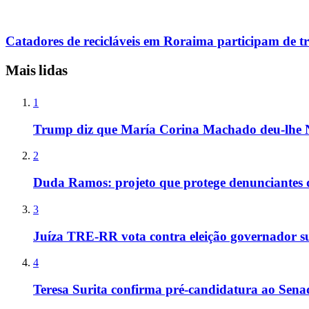
Catadores de recicláveis em Roraima participam de tr
Mais lidas
1
Trump diz que María Corina Machado deu-lhe 
2
Duda Ramos: projeto que protege denunciantes 
3
Juíza TRE-RR vota contra eleição governador s
4
Teresa Surita confirma pré-candidatura ao Sen