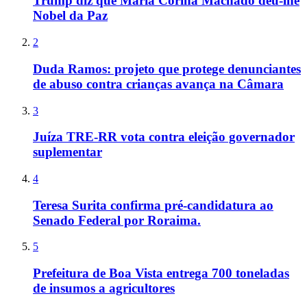
Trump diz que María Corina Machado deu-lhe
Nobel da Paz
2
Duda Ramos: projeto que protege denunciantes
de abuso contra crianças avança na Câmara
3
Juíza TRE-RR vota contra eleição governador
suplementar
4
Teresa Surita confirma pré-candidatura ao
Senado Federal por Roraima.
5
Prefeitura de Boa Vista entrega 700 toneladas
de insumos a agricultores