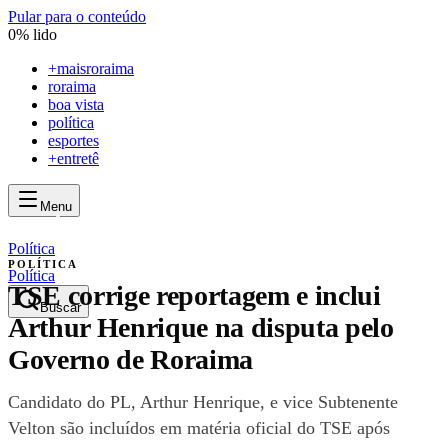
Pular para o conteúdo
0
% lido
+
maisroraima
roraima
boa vista
política
esportes
+entretê
Menu
mais
roraima
mais
roraima
Política
POLÍTICA
Política
TSE corrige reportagem e inclui
Buscar
Arthur Henrique na disputa pelo
Governo de Roraima
Candidato do PL, Arthur Henrique, e vice Subtenente
Velton são incluídos em matéria oficial do TSE após