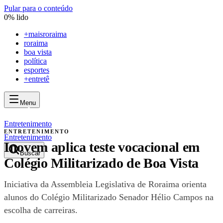
Pular para o conteúdo
0
% lido
+
maisroraima
roraima
boa vista
política
esportes
+entretê
Menu
mais
roraima
mais
roraima
Entretenimento
ENTRETENIMENTO
Entretenimento
Inovem aplica teste vocacional em
Buscar
Colégio Militarizado de Boa Vista
Iniciativa da Assembleia Legislativa de Roraima orienta
alunos do Colégio Militarizado Senador Hélio Campos na
escolha de carreiras.