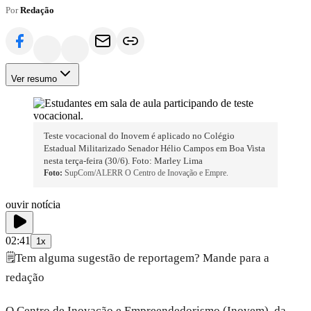
Por
Redação
Ver resumo
Teste vocacional do Inovem é aplicado no Colégio
Estadual Militarizado Senador Hélio Campos em Boa Vista
nesta terça-feira (30/6). Foto: Marley Lima
Foto:
SupCom/ALERR O Centro de Inovação e Empre.
ouvir notícia
02:41
1x
🗒️
Tem alguma sugestão de reportagem? Mande para a
redação
O Centro de Inovação e Empreendedorismo (Inovem), da