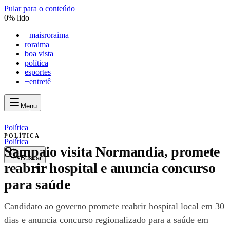
Pular para o conteúdo
0
% lido
+
maisroraima
roraima
boa vista
política
esportes
+entretê
Menu
mais
roraima
mais
roraima
Política
POLÍTICA
Política
Sampaio visita Normandia, promete
Buscar
reabrir hospital e anuncia concurso
para saúde
Candidato ao governo promete reabrir hospital local em 30
dias e anuncia concurso regionalizado para a saúde em