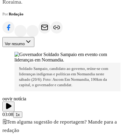
Roraima.
Por
Redação
Ver resumo
Soldado Sampaio, candidato ao governo, reúne-se com
lideranças indígenas e políticas em Normandia neste
sábado (20/6). Foto: Ascom Em Normandia, 190km da
capital, o governador e candidat.
ouvir notícia
03:08
1x
🗒️
Tem alguma sugestão de reportagem? Mande para a
redação