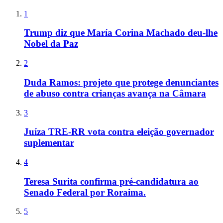
1
Trump diz que María Corina Machado deu-lhe
Nobel da Paz
2
Duda Ramos: projeto que protege denunciantes
de abuso contra crianças avança na Câmara
3
Juíza TRE-RR vota contra eleição governador
suplementar
4
Teresa Surita confirma pré-candidatura ao
Senado Federal por Roraima.
5