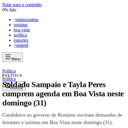
Pular para o conteúdo
0
% lido
+
maisroraima
roraima
boa vista
política
esportes
+entretê
Menu
mais
roraima
mais
roraima
Política
POLÍTICA
Política
Soldado Sampaio e Tayla Peres
Buscar
cumprem agenda em Boa Vista neste
domingo (31)
Candidatos ao governo de Roraima ouviram demandas de
feirantes e taxistas em Boa Vista neste domingo (31).