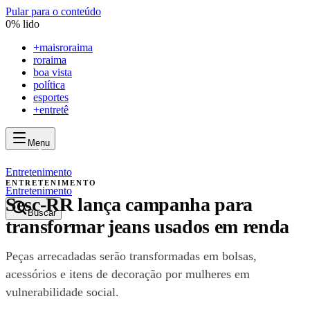
Pular para o conteúdo
0
% lido
+
maisroraima
roraima
boa vista
política
esportes
+entretê
Menu
mais
roraima
mais
roraima
Entretenimento
ENTRETENIMENTO
Entretenimento
Sesc-RR lança campanha para
Buscar
transformar jeans usados em renda
Peças arrecadadas serão transformadas em bolsas,
acessórios e itens de decoração por mulheres em
vulnerabilidade social.