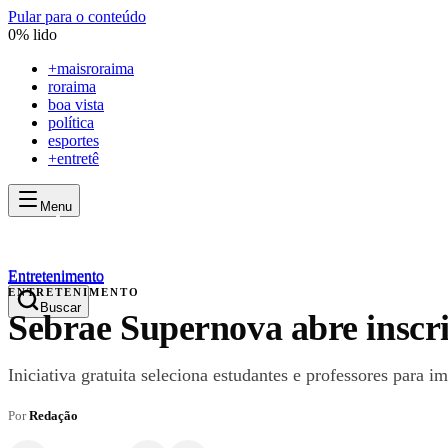
Pular para o conteúdo
0
% lido
+
maisroraima
roraima
boa vista
política
esportes
+entretê
Menu
mais
roraima
mais
roraima
Entretenimento
Entretenimento
ENTRETENIMENTO
Buscar
Sebrae Supernova abre inscr
Iniciativa gratuita seleciona estudantes e professores para 
Por
Redação