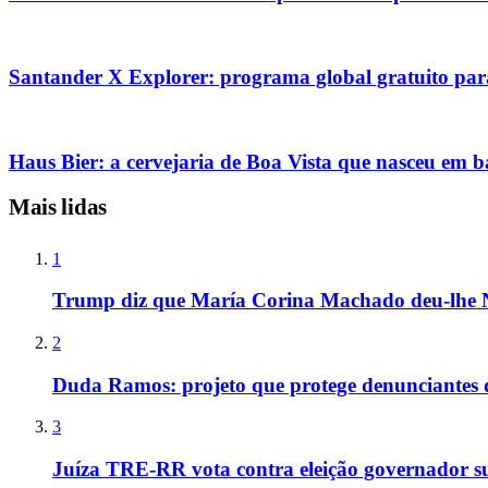
Santander X Explorer: programa global gratuito para
Haus Bier: a cervejaria de Boa Vista que nasceu em 
Mais lidas
1
Trump diz que María Corina Machado deu-lhe 
2
Duda Ramos: projeto que protege denunciantes 
3
Juíza TRE-RR vota contra eleição governador s