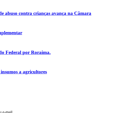
de abuso contra crianças avança na Câmara
uplementar
ado Federal por Roraima.
 insumos a agricultores
u e-mail.