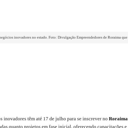
r negócios inovadores no estado. Foto: Divulgação Empreendedores de Roraima qu
inovadores têm até 17 de julho para se inscrever no
Roraima 
zadas quanto projetos em fase inicial, oferecendo capacitações e