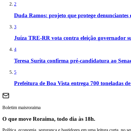
2
Duda Ramos: projeto que protege denunciantes 
3
Juíza TRE-RR vota contra eleição governador s
4
Teresa Surita confirma pré-candidatura ao Sen
5
Prefeitura de Boa Vista entrega 700 toneladas de
Boletim maisroraima
O que move Roraima, todo dia às 18h.
Política, economia, segurança e bastidores em uma leitura curta, no se