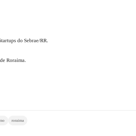
Startups do Sebrae/RR.
 de Roraima.
smo
roraima