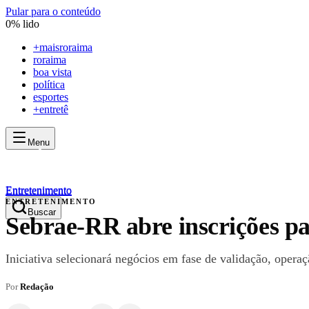
Pular para o conteúdo
0
% lido
+
maisroraima
roraima
boa vista
política
esportes
+entretê
Menu
mais
roraima
mais
roraima
Entretenimento
Entretenimento
ENTRETENIMENTO
Buscar
Sebrae-RR abre inscrições pa
Iniciativa selecionará negócios em fase de validação, operaç
Por
Redação