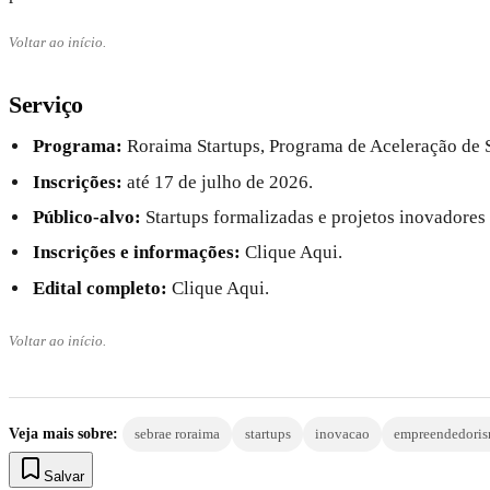
Voltar ao início.
Serviço
Programa:
Roraima Startups, Programa de Aceleração de 
Inscrições:
até 17 de julho de 2026.
Público-alvo:
Startups formalizadas e projetos inovadores
Inscrições e informações:
Clique Aqui.
Edital completo:
Clique Aqui.
Voltar ao início.
Veja mais sobre:
sebrae roraima
startups
inovacao
empreendedori
Salvar