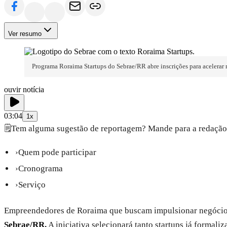
Ver resumo
Programa Roraima Startups do Sebrae/RR abre inscrições para acelera
ouvir notícia
03:04
1x
🗒️
Tem alguma sugestão de reportagem? Mande para a redação
›
Quem pode participar
›
Cronograma
›
Serviço
Empreendedores de Roraima que buscam impulsionar negócios 
Sebrae/RR.
A iniciativa selecionará tanto startups já formali