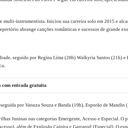
e multi-instrumentista. Iniciou sua carreira solo em 2015 e al
ertório abrange canções românticas e sucessos de grande execu
drade, seguido por Regina Lima (20h) Walkyria Santos (21h) e 
ca.
a com entrada gratuita
 seguida por Vanuza Souza e Banda (19h), Esporão de Mandin (
ilhas Juninas nas categorias Emergente, Acesso e Especial. O p
(Acesso), além de Explosão Caipira e Garranxê (Especial). O 