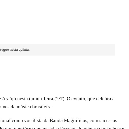
segue nesta quinta.
Araújo nesta quinta-feira (2/7). O evento, que celebra a
omes da música brasileira.
nacional como vocalista da Banda Magníficos, com sucessos
do um repertório que mescla clássicos do gênero com músicas