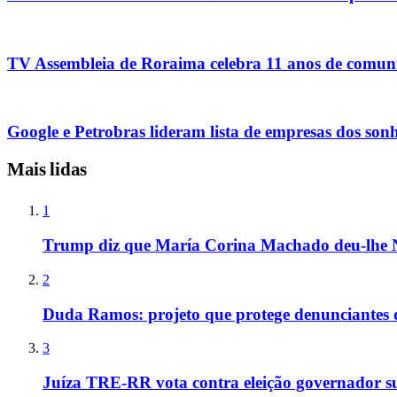
TV Assembleia de Roraima celebra 11 anos de comuni
Google e Petrobras lideram lista de empresas dos son
Mais lidas
1
Trump diz que María Corina Machado deu-lhe 
2
Duda Ramos: projeto que protege denunciantes 
3
Juíza TRE-RR vota contra eleição governador s