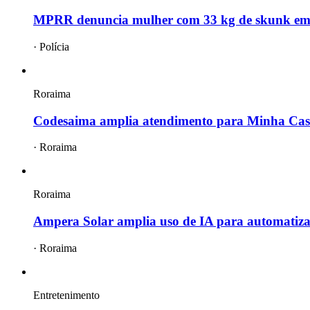
MPRR denuncia mulher com 33 kg de skunk em 
·
Polícia
Roraima
Codesaima amplia atendimento para Minha Ca
·
Roraima
Roraima
Ampera Solar amplia uso de IA para automatiz
·
Roraima
Entretenimento