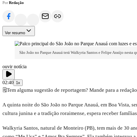
Por
Redação
Ver resumo
São João no Parque Anauá terá Walkyria Santos e Felipe Araújo nesta q
ouvir notícia
02:40
1x
🗒️
Tem alguma sugestão de reportagem? Mande para a redação
A quinta noite do São João no Parque Anauá, em Boa Vista, ser
cultura junina e a tradição roraimense, espera receber família
Walkyria Santos, natural de Monteiro (PB), tem mais de 30 an
como “Me Usa” e “Amor Pra Sempre”. Ela também integrou a ba