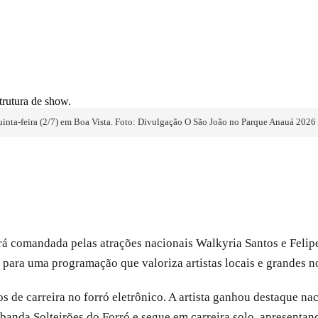
uinta-feira (2/7) em Boa Vista. Foto: Divulgação O São João no Parque Anauá 2026 
á comandada pelas atrações nacionais Walkyria Santos e Felipe 
s para uma programação que valoriza artistas locais e grandes n
os de carreira no forró eletrônico. A artista ganhou destaque 
nda Solteirões do Forró e segue em carreira solo, apresentan