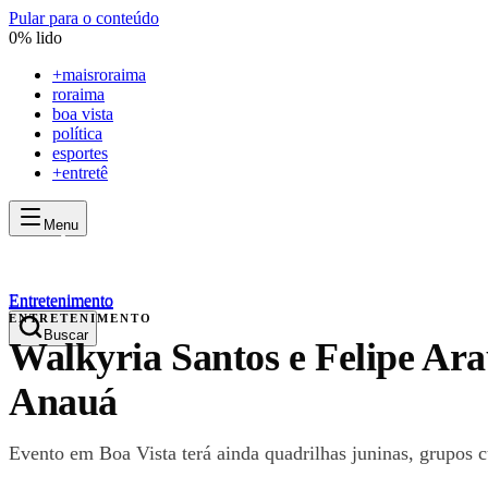
Pular para o conteúdo
0
% lido
+
maisroraima
roraima
boa vista
política
esportes
+entretê
Menu
mais
roraima
mais
roraima
Entretenimento
Entretenimento
ENTRETENIMENTO
Buscar
Walkyria Santos e Felipe Ar
Anauá
Evento em Boa Vista terá ainda quadrilhas juninas, grupos c