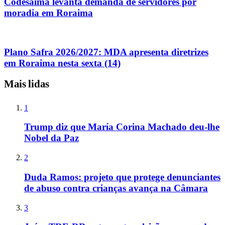
Codesaima levanta demanda de servidores por
moradia em Roraima
Plano Safra 2026/2027: MDA apresenta diretrizes
em Roraima nesta sexta (14)
Mais lidas
1
Trump diz que María Corina Machado deu-lhe
Nobel da Paz
2
Duda Ramos: projeto que protege denunciantes
de abuso contra crianças avança na Câmara
3