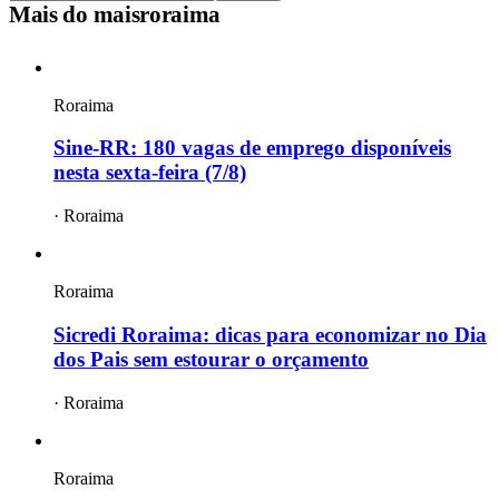
Mais do
maisroraima
Roraima
Sine-RR: 180 vagas de emprego disponíveis
nesta sexta-feira (7/8)
·
Roraima
Roraima
Sicredi Roraima: dicas para economizar no Dia
dos Pais sem estourar o orçamento
·
Roraima
Roraima