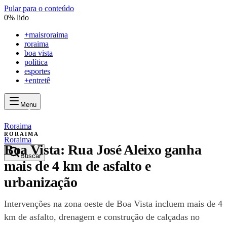
Pular para o conteúdo
0
% lido
+
maisroraima
roraima
boa vista
política
esportes
+entretê
Menu
mais
roraima
mais
roraima
Roraima
RORAIMA
Roraima
Boa Vista: Rua José Aleixo ganha
Buscar
mais de 4 km de asfalto e
urbanização
Intervenções na zona oeste de Boa Vista incluem mais de 4
km de asfalto, drenagem e construção de calçadas no