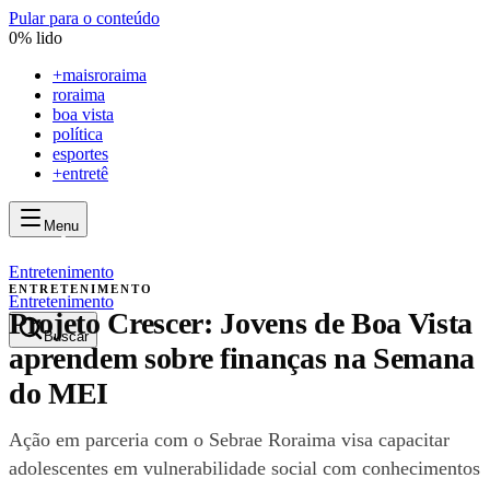
Pular para o conteúdo
0
% lido
+
maisroraima
roraima
boa vista
política
esportes
+entretê
Menu
mais
roraima
mais
roraima
Entretenimento
ENTRETENIMENTO
Entretenimento
Projeto Crescer: Jovens de Boa Vista
Buscar
aprendem sobre finanças na Semana
do MEI
Ação em parceria com o Sebrae Roraima visa capacitar
adolescentes em vulnerabilidade social com conhecimentos