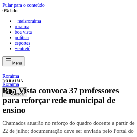
Pular para o conteúdo
0
% lido
+
maisroraima
roraima
boa vista
política
esportes
+entretê
Menu
mais
roraima
mais
roraima
Roraima
RORAIMA
Roraima
Boa Vista convoca 37 professores
Buscar
para reforçar rede municipal de
ensino
Chamados atuarão no reforço do quadro docente a partir de
22 de julho; documentação deve ser enviada pelo Portal do