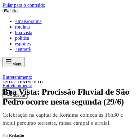
Pular para o conteúdo
0
% lido
+
maisroraima
roraima
boa vista
política
esportes
+entretê
Menu
mais
roraima
mais
roraima
Entretenimento
ENTRETENIMENTO
Entretenimento
Boa Vista: Procissão Fluvial de São
Buscar
Pedro ocorre nesta segunda (29/6)
Celebração na capital de Roraima começa às 16h30 e
inclui percurso terrestre, missa campal e arraial.
Por
Redação