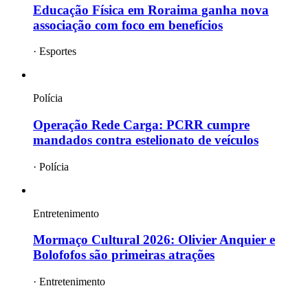
Educação Física em Roraima ganha nova
associação com foco em benefícios
·
Esportes
Polícia
Operação Rede Carga: PCRR cumpre
mandados contra estelionato de veículos
·
Polícia
Entretenimento
Mormaço Cultural 2026: Olivier Anquier e
Bolofofos são primeiras atrações
·
Entretenimento
mais
roraima