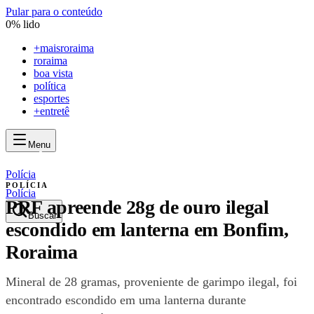
Pular para o conteúdo
0
% lido
+
maisroraima
roraima
boa vista
política
esportes
+entretê
Menu
mais
roraima
mais
roraima
Polícia
POLÍCIA
Polícia
PRF apreende 28g de ouro ilegal
Buscar
escondido em lanterna em Bonfim,
Roraima
Mineral de 28 gramas, proveniente de garimpo ilegal, foi
encontrado escondido em uma lanterna durante