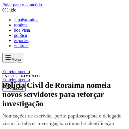
Pular para o conteúdo
0
% lido
+
maisroraima
roraima
boa vista
política
esportes
+entretê
Menu
mais
roraima
mais
roraima
Entretenimento
ENTRETENIMENTO
Entretenimento
Polícia Civil de Roraima nomeia
Buscar
novos servidores para reforçar
investigação
Nomeações de escrivão, perito papiloscopista e delegado
visam fortalecer investigação criminal e identificação