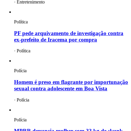
·
Entretenimento
Política
PF pede arquivamento de investigação contra
ex-prefeito de Iracema por compra
·
Política
Polícia
Homem é preso em flagrante por importunação
sexual contra adolescente em Boa Vista
·
Polícia
Polícia
MPRR denuncia mulher com 33 kg de skunk