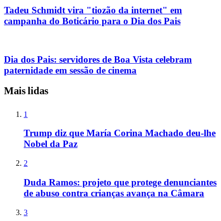
Tadeu Schmidt vira "tiozão da internet" em
campanha do Boticário para o Dia dos Pais
Dia dos Pais: servidores de Boa Vista celebram
paternidade em sessão de cinema
Mais lidas
1
Trump diz que María Corina Machado deu-lhe
Nobel da Paz
2
Duda Ramos: projeto que protege denunciantes
de abuso contra crianças avança na Câmara
3