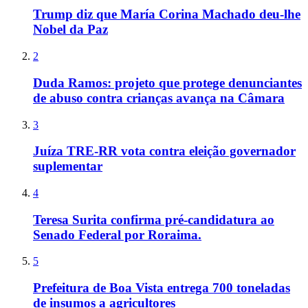
Trump diz que María Corina Machado deu-lhe
Nobel da Paz
2
Duda Ramos: projeto que protege denunciantes
de abuso contra crianças avança na Câmara
3
Juíza TRE-RR vota contra eleição governador
suplementar
4
Teresa Surita confirma pré-candidatura ao
Senado Federal por Roraima.
5
Prefeitura de Boa Vista entrega 700 toneladas
de insumos a agricultores