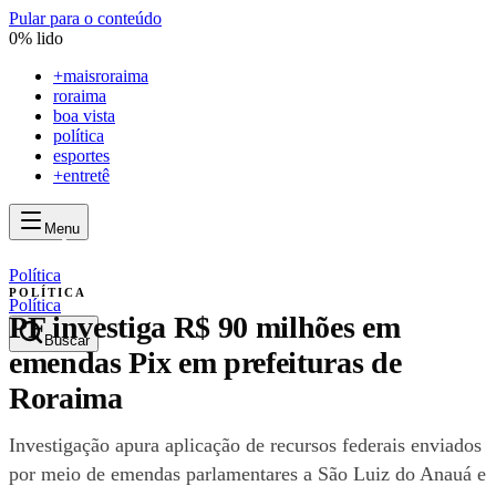
Pular para o conteúdo
0
% lido
+
maisroraima
roraima
boa vista
política
esportes
+entretê
Menu
mais
roraima
mais
roraima
Política
POLÍTICA
Política
PF investiga R$ 90 milhões em
Buscar
emendas Pix em prefeituras de
Roraima
Investigação apura aplicação de recursos federais enviados
por meio de emendas parlamentares a São Luiz do Anauá e