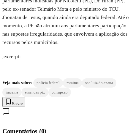
parlamentares indicadas por Nicoletti (PL), Dr. Hiran (PP),
pelo ex-senador Telmário Mota e pelo ministro do TCU,
Jhonatan de Jesus, quando ainda era deputado federal. Até o
momento, a PF não atribuiu aos parlamentares participação
nas supostas irregularidades, que envolvem a aplicação dos
recursos pelos municípios.
,excerpt:
Veja mais sobre:
policia federal
roraima
sao luiz do anaua
iracema
emendas pix
corrupcao
Salvar
Comentários
(
0
)