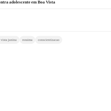
ntra adolescente em Boa Vista
 vista junina
roraima
conscientizacao