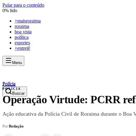
Pular para o conteúdo
0
% lido
+
maisroraima
roraima
boa vista
política
esportes
+entretê
Menu
mais
roraima
mais
roraima
Polícia
Polícia
POLÍCIA
Buscar
Operação Virtude: PCRR refo
Ação educativa da Polícia Civil de Roraima durante o Boa Vi
Por
Redação