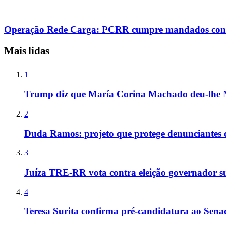
Operação Rede Carga: PCRR cumpre mandados contra
Mais lidas
1
Trump diz que María Corina Machado deu-lhe 
2
Duda Ramos: projeto que protege denunciantes 
3
Juíza TRE-RR vota contra eleição governador s
4
Teresa Surita confirma pré-candidatura ao Sen