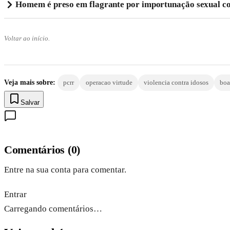
Homem é preso em flagrante por importunação sexual co
Voltar ao início.
Veja mais sobre:
pcrr
operacao virtude
violencia contra idosos
boa
Salvar
Comentários
(
0
)
Entre na sua conta para comentar.
Entrar
Carregando comentários…