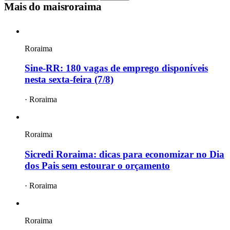
Mais do
maisroraima
Roraima
Sine-RR: 180 vagas de emprego disponíveis
nesta sexta-feira (7/8)
·
Roraima
Roraima
Sicredi Roraima: dicas para economizar no Dia
dos Pais sem estourar o orçamento
·
Roraima
Roraima