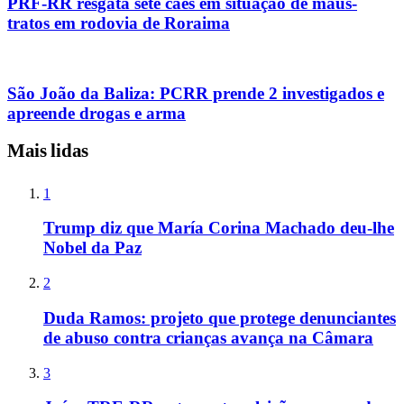
PRF-RR resgata sete cães em situação de maus-
tratos em rodovia de Roraima
São João da Baliza: PCRR prende 2 investigados e
apreende drogas e arma
Mais lidas
1
Trump diz que María Corina Machado deu-lhe
Nobel da Paz
2
Duda Ramos: projeto que protege denunciantes
de abuso contra crianças avança na Câmara
3