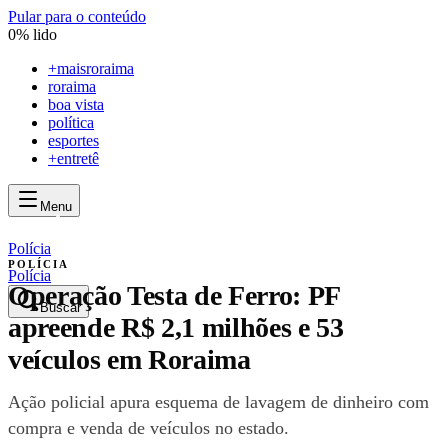
Pular para o conteúdo
0
% lido
+
maisroraima
roraima
boa vista
política
esportes
+entretê
Menu
mais
roraima
mais
roraima
Polícia
POLÍCIA
Polícia
Operação Testa de Ferro: PF
Buscar
apreende R$ 2,1 milhões e 53
veículos em Roraima
Ação policial apura esquema de lavagem de dinheiro com
compra e venda de veículos no estado.