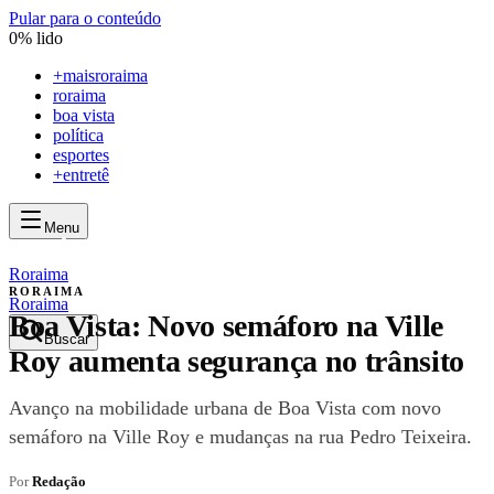
Pular para o conteúdo
0
% lido
+
maisroraima
roraima
boa vista
política
esportes
+entretê
Menu
mais
roraima
mais
roraima
Roraima
RORAIMA
Roraima
Boa Vista: Novo semáforo na Ville
Buscar
Roy aumenta segurança no trânsito
Avanço na mobilidade urbana de Boa Vista com novo
semáforo na Ville Roy e mudanças na rua Pedro Teixeira.
Por
Redação