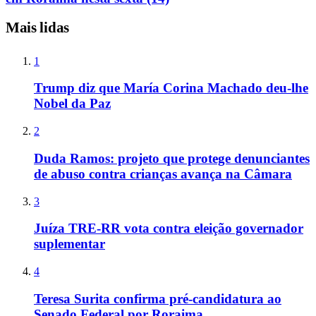
Mais lidas
1
Trump diz que María Corina Machado deu-lhe
Nobel da Paz
2
Duda Ramos: projeto que protege denunciantes
de abuso contra crianças avança na Câmara
3
Juíza TRE-RR vota contra eleição governador
suplementar
4
Teresa Surita confirma pré-candidatura ao
Senado Federal por Roraima.