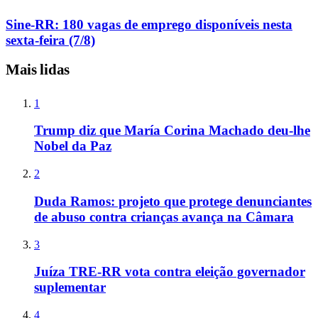
Sine-RR: 180 vagas de emprego disponíveis nesta
sexta-feira (7/8)
Mais lidas
1
Trump diz que María Corina Machado deu-lhe
Nobel da Paz
2
Duda Ramos: projeto que protege denunciantes
de abuso contra crianças avança na Câmara
3
Juíza TRE-RR vota contra eleição governador
suplementar
4