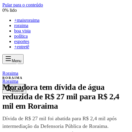
Pular para o conteúdo
0
% lido
+
maisroraima
roraima
boa vista
política
esportes
+entretê
Menu
mais
roraima
mais
roraima
Roraima
RORAIMA
Roraima
Moradora tem dívida de água
Buscar
reduzida de R$ 27 mil para R$ 2,4
mil em Roraima
Dívida de R$ 27 mil foi abatida para R$ 2,4 mil após
intermediação da Defensoria Pública de Roraima.